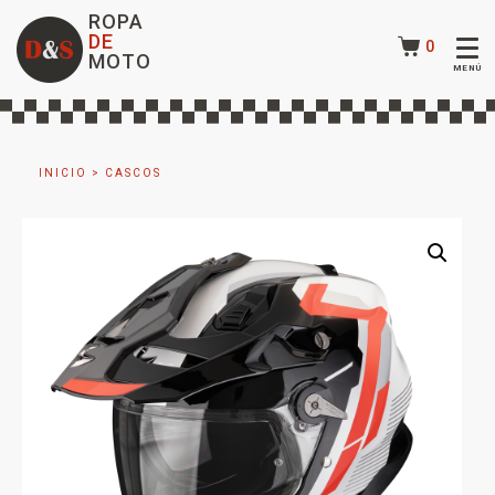
ROPA
DE
0
MOTO
INICIO
>
CASCOS