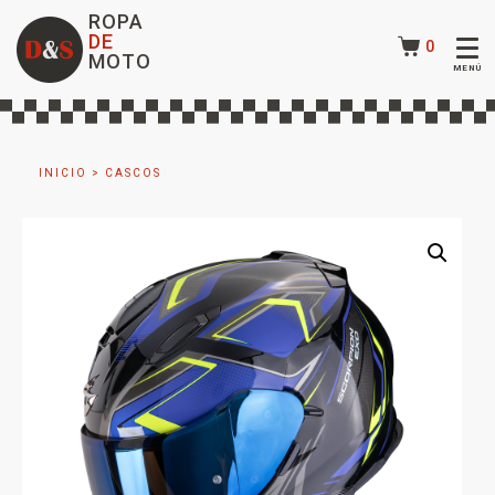
ROPA
DE
0
MOTO
INICIO
>
CASCOS