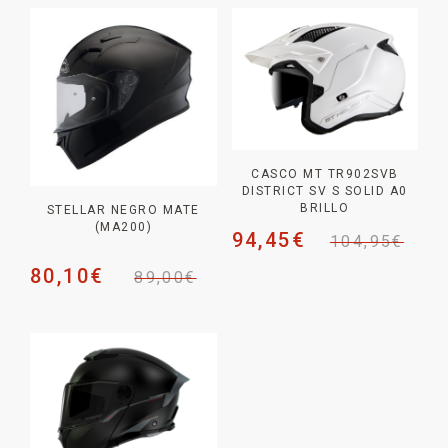
CASCO MT TR902SVB
DISTRICT SV S SOLID A0
BRILLO
STELLAR NEGRO MATE
(MA200)
94,45
€
104,95
€
80,10
€
89,00
€