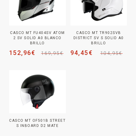
CASCO MT FU404SV ATOM
CASCO MT TR902SVB
2 SV SOLID A0 BLANCO
DISTRICT SV S SOLID A0
BRILLO
BRILLO
152,96
€
94,45
€
169,95
€
104,95
€
CASCO MT OF501B STREET
S INBOARD D2 MATE