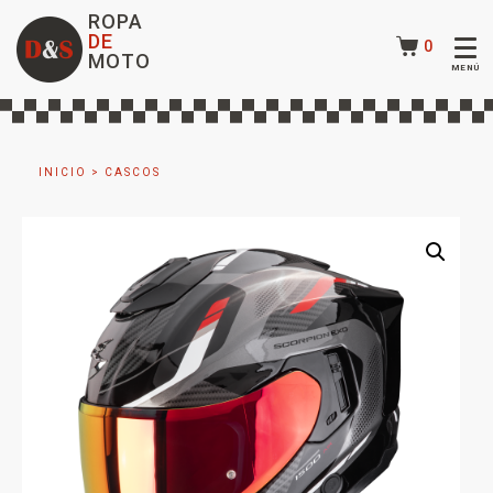
ROPA
DE
0
MOTO
INICIO
>
CASCOS