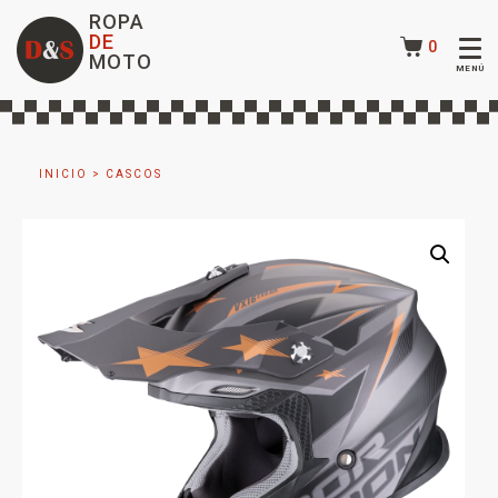
ROPA
DE
0
MOTO
INICIO
>
CASCOS