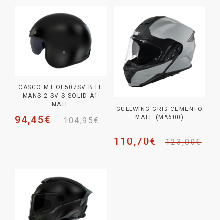
CASCO MT OF507SV B LE
MANS 2 SV S SOLID A1
MATE
GULLWING GRIS CEMENTO
94,45
€
MATE (MA600)
104,95
€
110,70
€
123,00
€