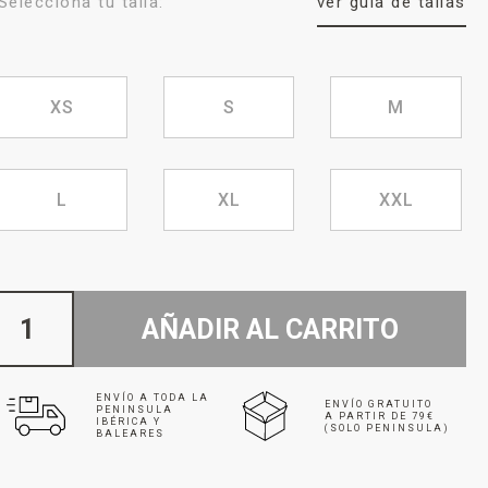
Selecciona tu talla:
ver guía de tallas
XS
S
M
L
XL
XXL
AÑADIR AL CARRITO
ENVÍO A TODA LA
ENVÍO GRATUITO
PENINSULA
A PARTIR DE 79€
IBÉRICA Y
(SOLO PENINSULA)
BALEARES