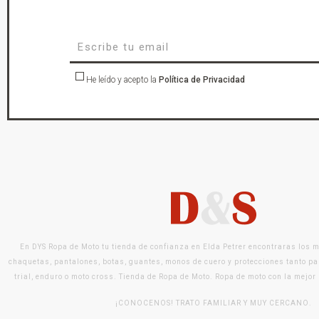
He leído y acepto la
Política de Privacidad
En DYS Ropa de Moto tu tienda de confianza en Elda Petrer encontraras los 
chaquetas, pantalones, botas, guantes, monos de cuero y protecciones tanto pa
trial, enduro o moto cross. Tienda de Ropa de Moto. Ropa de moto con la mejor
¡CONOCENOS! TRATO FAMILIAR Y MUY CERCANO.