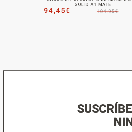
SOLID A1 MATE
94,45
€
104,95
€
SUSCRÍBE
NI