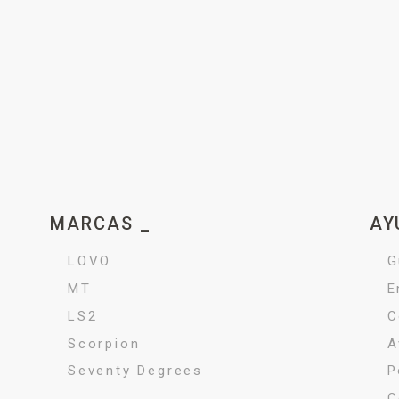
MARCAS _
AY
LOVO
G
MT
E
LS2
C
Scorpion
A
Seventy Degrees
P
C