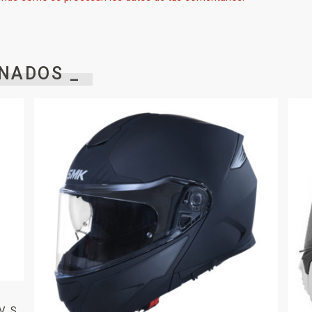
NADOS _
V S