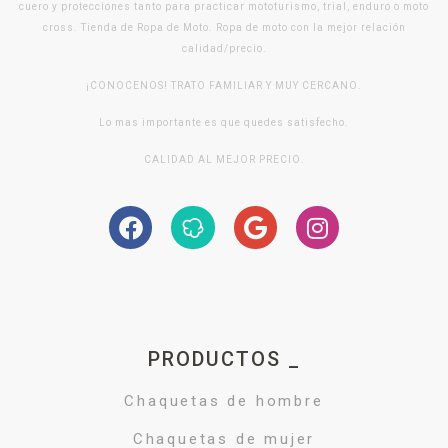
cuero y protecciones tanto para practicar mototurismo, trial, enduro o moto
cross. Tienda de Ropa de Moto. Ropa de moto con la mejor relación
calidad/precio.
¡CONOCENOS! TRATO FAMILIAR Y MUY CERCANO.
Lo mas importante es que quedes satisfecho.
CALIDAD AL MEJOR PRECIO.
PRODUCTOS _
Chaquetas de hombre
Chaquetas de mujer