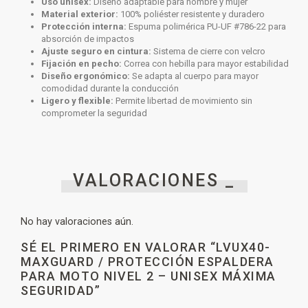
Uso unisex:
Diseño adaptable para hombre y mujer
Material exterior:
100% poliéster resistente y duradero
Protección interna:
Espuma polimérica PU-UF #786-22 para
absorción de impactos
Ajuste seguro en cintura:
Sistema de cierre con velcro
Fijación en pecho:
Correa con hebilla para mayor estabilidad
Diseño ergonómico:
Se adapta al cuerpo para mayor
comodidad durante la conducción
Ligero y flexible:
Permite libertad de movimiento sin
comprometer la seguridad
VALORACIONES _
No hay valoraciones aún.
SÉ EL PRIMERO EN VALORAR “LVUX40-
MAXGUARD / PROTECCIÓN ESPALDERA
PARA MOTO NIVEL 2 – UNISEX MÁXIMA
SEGURIDAD”