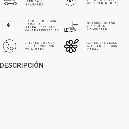
IBÉRICA Y
(SOLO PENINSULA)
BALEARES
PAGO SEGURO CON
ENTREGA ENTRE
TARJETA
2 Y 7 DÍAS
PAYPAL, BIZUM Y
LABORALES
CONTRAREEMBOLSO
¿TIENES DUDAS?
PAGA EN 3/4 VECES
ESCRÍBENOS POR
SIN INTERESES CON
WHATSAPP
FLOAPAY
DESCRIPCIÓN