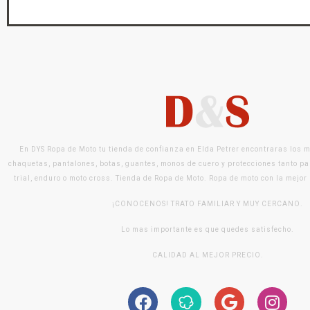
En DYS Ropa de Moto tu tienda de confianza en Elda Petrer encontraras los 
chaquetas, pantalones, botas, guantes, monos de cuero y protecciones tanto pa
trial, enduro o moto cross. Tienda de Ropa de Moto. Ropa de moto con la mejor
¡CONOCENOS! TRATO FAMILIAR Y MUY CERCANO.
Lo mas importante es que quedes satisfecho.
CALIDAD AL MEJOR PRECIO.