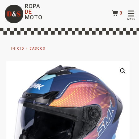
ROPA
DE
0
MOTO
INICIO
>
CASCOS