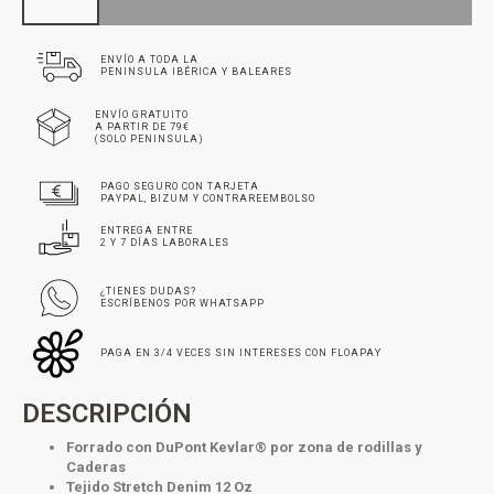
ENVÍO A TODA LA
PENINSULA IBÉRICA Y BALEARES
ENVÍO GRATUITO
A PARTIR DE 79€
(SOLO PENINSULA)
PAGO SEGURO CON TARJETA
PAYPAL, BIZUM Y CONTRAREEMBOLSO
ENTREGA ENTRE
2 Y 7 DÍAS LABORALES
¿TIENES DUDAS?
ESCRÍBENOS POR WHATSAPP
PAGA EN 3/4 VECES SIN INTERESES CON FLOAPAY
DESCRIPCIÓN
Forrado con DuPont Kevlar® por zona de rodillas y
Caderas
Tejido Stretch Denim 12 Oz