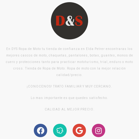
En DYS Ropa de Moto tu tienda de confianza en Elda Petrer encontraras los
mejores cascos de moto, chaquetas, pantalones, botas, guantes, monos de
cuero y protecciones tanto para practicar mototurismo, trial, enduro o moto
cross. Tienda de Ropa de Moto. Ropa de moto con la mejor relación
calidad/precio.
¡CONOCENOS! TRATO FAMILIAR Y MUY CERCANO.
Lo mas importante es que quedes satisfecho.
CALIDAD AL MEJOR PRECIO.