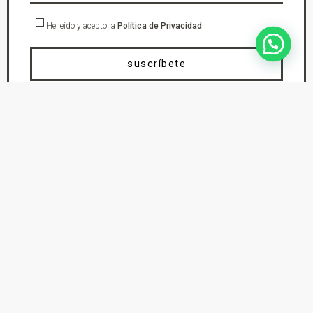
He leído y acepto la
Política de Privacidad
suscríbete
En DYS Ropa de Moto tu tienda de confianza en Elda Petrer encontraras los
mejores cascos de moto, chaquetas, pantalones, botas, guantes, monos de
cuero y protecciones tanto para practicar mototurismo, trial, enduro o moto