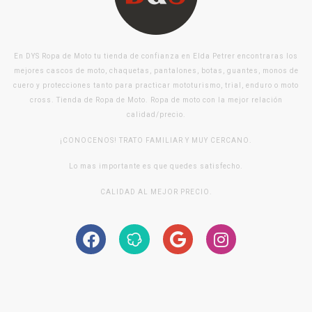
En DYS Ropa de Moto tu tienda de confianza en Elda Petrer encontraras los
mejores cascos de moto, chaquetas, pantalones, botas, guantes, monos de
cuero y protecciones tanto para practicar mototurismo, trial, enduro o moto
cross. Tienda de Ropa de Moto. Ropa de moto con la mejor relación
calidad/precio.
¡CONOCENOS! TRATO FAMILIAR Y MUY CERCANO.
Lo mas importante es que quedes satisfecho.
CALIDAD AL MEJOR PRECIO.