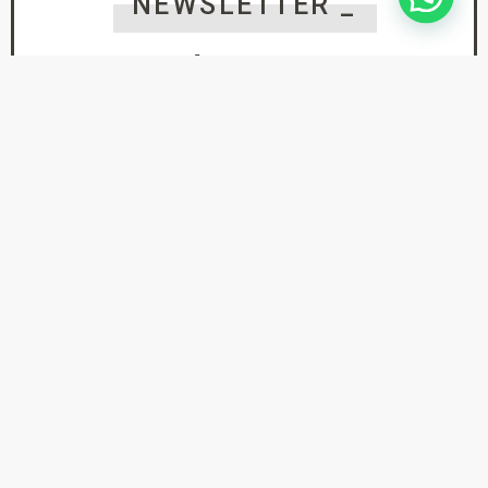
NEWSLETTER _
SUSCRÍBETE PARA NO
PERDERTE
NINGUNA NOVEDAD
He leído y acepto la
Política de Privacidad
suscríbete