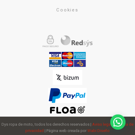
Cookies
Dys ropa de moto, todos los derechos reservados |
Aviso legal
y
política de
privacidad
| Página web creada por
Wabi Diseño