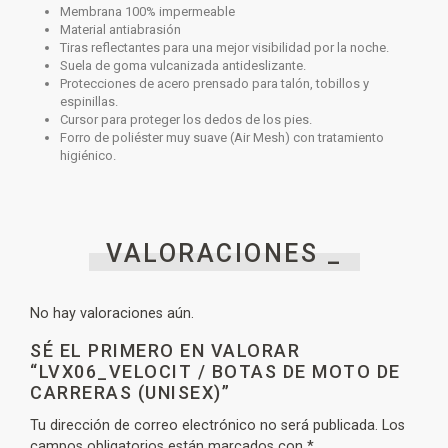
Membrana 100% impermeable
Material antiabrasión
Tiras reflectantes para una mejor visibilidad por la noche.
Suela de goma vulcanizada antideslizante.
Protecciones de acero prensado para talón, tobillos y
espinillas.
Cursor para proteger los dedos de los pies.
Forro de poliéster muy suave (Air Mesh) con tratamiento
higiénico.
VALORACIONES _
No hay valoraciones aún.
SÉ EL PRIMERO EN VALORAR
“LVX06_VELOCIT / BOTAS DE MOTO DE
CARRERAS (UNISEX)”
Tu dirección de correo electrónico no será publicada.
Los
campos obligatorios están marcados con
*