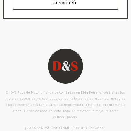
suscríbete
En DYS Ropa de Moto tu tienda de confianza en Elda Petrer encontraras los
mejores cascos de moto, chaquetas, pantalones, botas, guantes, monos de
cuero y protecciones tanto para practicar mototurismo, trial, enduro o moto
cross. Tienda de Ropa de Moto. Ropa de moto con la mejor relación
calidad/precio.
¡CONOCENOS! TRATO FAMILIAR Y MUY CERCANO.