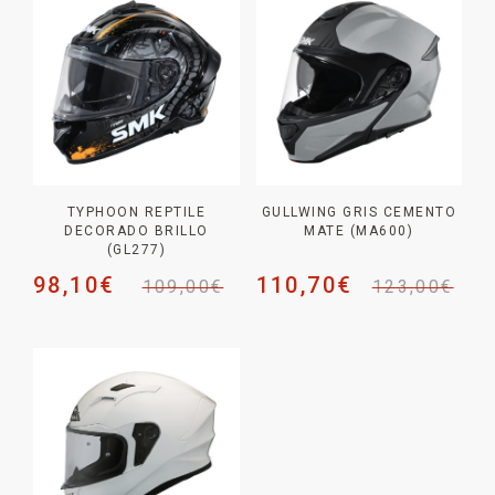
TYPHOON REPTILE
GULLWING GRIS CEMENTO
DECORADO BRILLO
MATE (MA600)
(GL277)
98,10
€
110,70
€
109,00
€
123,00
€