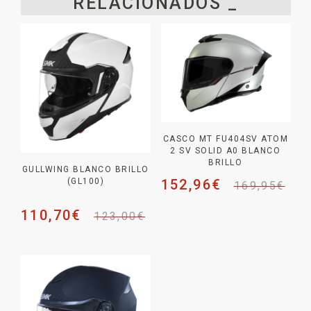
RELACIONADOS _
CASCO MT FU404SV ATOM
2 SV SOLID A0 BLANCO
BRILLO
GULLWING BLANCO BRILLO
152,96
€
(GL100)
169,95
€
110,70
€
123,00
€