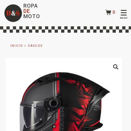
ROPA
DE
0
MOTO
INICIO
>
CASCOS