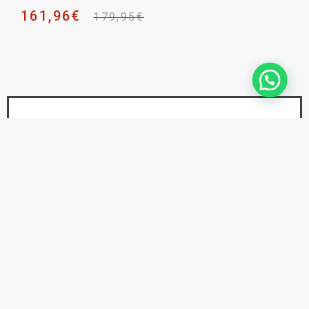
161,96
€
179,95
€
NEWSLETTER _
SUSCRÍBETE PARA NO
PERDERTE
NINGUNA NOVEDAD
He leído y acepto la
Política de Privacidad