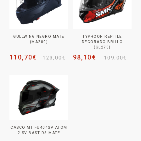
GULLWING NEGRO MATE
TYPHOON REPTILE
(MA200)
DECORADO BRILLO
(GL273)
110,70
€
98,10
€
123,00
€
109,00
€
CASCO MT FU404SV ATOM
2 SV BAST D5 MATE