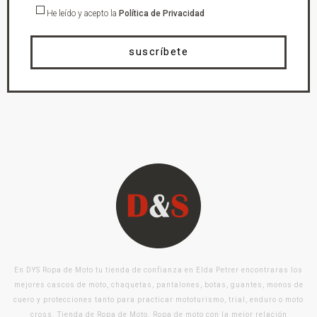
He leído y acepto la
Política de Privacidad
suscríbete
En DYS Ropa de Moto tu tienda de confianza en Elda Petrer encontraras los
mejores cascos de moto, chaquetas, pantalones, botas, guantes, monos de
cuero y protecciones tanto para practicar mototurismo, trial, enduro o moto
cross. Tienda de Ropa de Moto. Ropa de moto con la mejor relación