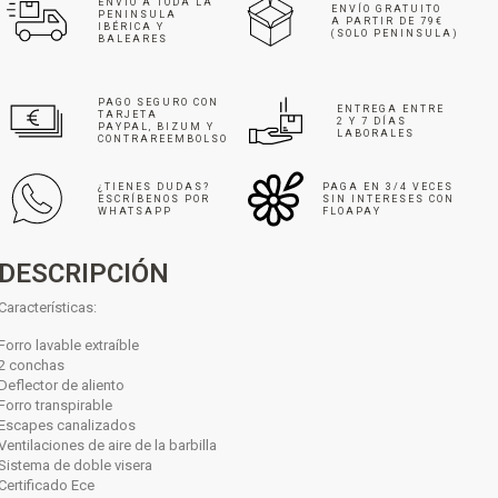
ENVÍO A TODA LA
ENVÍO GRATUITO
PENINSULA
A PARTIR DE 79€
IBÉRICA Y
(SOLO PENINSULA)
BALEARES
PAGO SEGURO CON
ENTREGA ENTRE
TARJETA
2 Y 7 DÍAS
PAYPAL, BIZUM Y
LABORALES
CONTRAREEMBOLSO
¿TIENES DUDAS?
PAGA EN 3/4 VECES
ESCRÍBENOS POR
SIN INTERESES CON
WHATSAPP
FLOAPAY
DESCRIPCIÓN
Características:
Forro lavable extraíble
2 conchas
Deflector de aliento
Forro transpirable
Escapes canalizados
Ventilaciones de aire de la barbilla
Sistema de doble visera
Certificado Ece