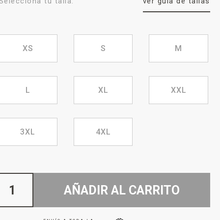
Selecciona tu talla:
ver guía de tallas
XS
S
M
L
XL
XXL
3XL
4XL
AÑADIR AL CARRITO