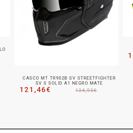
LLO
1
CASCO MT TR902B SV STREETFIGHTER
SV S SOLID A1 NEGRO MATE
121,46
€
134,95
€