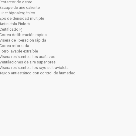
Protector de viento
Escape de aire caliente
Liner hipoalergénico
Eps de densidad múltiple
Antiniebla Pinlock
Certificado Pj
Correa de liberación rápida
Visera de liberación rápida
Correa reforzada
Forro lavable extraíble
Visera resistente a los arañazos
Ventilaciones de aire superiores
Visera resistente a los rayos ultravioleta
Tejido antiestático con control de humedad