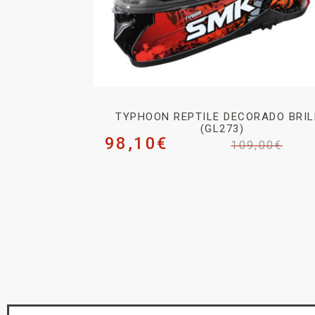
TYPHOON REPTILE DECORADO BRI
(GL273)
98,10
€
109,00
€