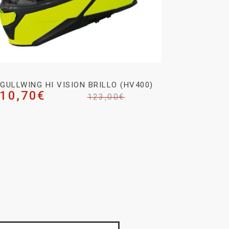
GULLWING HI VISION BRILLO (HV400)
10,70
€
123,00
€