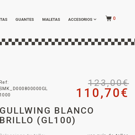
0
TAS
GUANTES
MALETAS
ACCESORIOS
123,00
€
Ref:
SMK_D000800000GL
110,70
€
1000
GULLWING BLANCO
BRILLO (GL100)