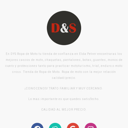
En DYS Ropa de Moto tu tienda de confianza en Elda Petrer encontraras los
mejores cascos de moto, chaquetas, pantalones, botas, guantes, monos de
cuero y protecciones tanto para practicar mototurismo, trial, enduro o moto
cross. Tienda de Ropa de Moto. Ropa de moto con la mejor relación
calidad/precio.
¡CONOCENOS! TRATO FAMILIAR Y MUY CERCANO.
Lo mas importante es que quedes satisfecho.
CALIDAD AL MEJOR PRECIO.