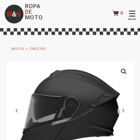
ROPA
DE
0
MOTO
INICIO
>
CASCOS