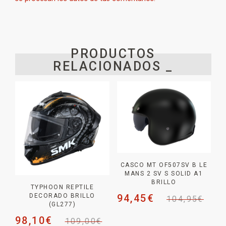
PRODUCTOS
RELACIONADOS _
CASCO MT OF507SV B LE
MANS 2 SV S SOLID A1
BRILLO
TYPHOON REPTILE
94,45
€
DECORADO BRILLO
104,95
€
(GL277)
98,10
€
109,00
€