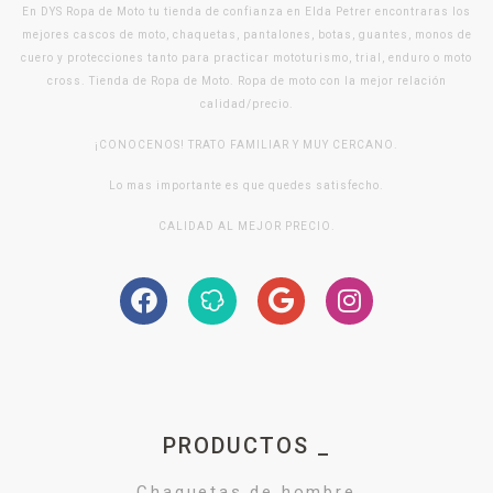
En DYS Ropa de Moto tu tienda de confianza en Elda Petrer encontraras los
mejores cascos de moto, chaquetas, pantalones, botas, guantes, monos de
cuero y protecciones tanto para practicar mototurismo, trial, enduro o moto
cross. Tienda de Ropa de Moto. Ropa de moto con la mejor relación
calidad/precio.
¡CONOCENOS! TRATO FAMILIAR Y MUY CERCANO.
Lo mas importante es que quedes satisfecho.
CALIDAD AL MEJOR PRECIO.
PRODUCTOS _
Chaquetas de hombre