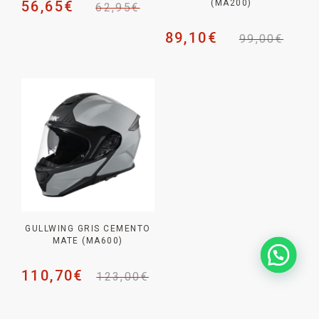
56,65
€
(MA200)
62,95
€
89,10
€
99,00
€
GULLWING GRIS CEMENTO
MATE (MA600)
110,70
€
123,00
€