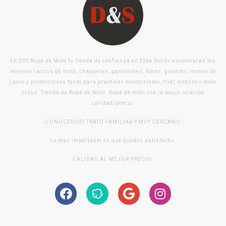
En DYS Ropa de Moto tu tienda de confianza en Elda Petrer encontraras los
mejores cascos de moto, chaquetas, pantalones, botas, guantes, monos de
cuero y protecciones tanto para practicar mototurismo, trial, enduro o moto
cross. Tienda de Ropa de Moto. Ropa de moto con la mejor relación
calidad/precio.
¡CONOCENOS! TRATO FAMILIAR Y MUY CERCANO.
Lo mas importante es que quedes satisfecho.
CALIDAD AL MEJOR PRECIO.