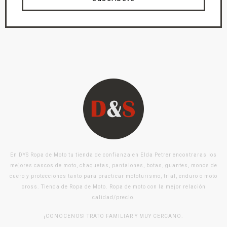
En DYS Ropa de Moto tu tienda de confianza en Elda Petrer encontraras los
mejores cascos de moto, chaquetas, pantalones, botas, guantes, monos de
cuero y protecciones tanto para practicar mototurismo, trial, enduro o moto
cross. Tienda de Ropa de Moto. Ropa de moto con la mejor relación
calidad/precio.
¡CONOCENOS! TRATO FAMILIAR Y MUY CERCANO.