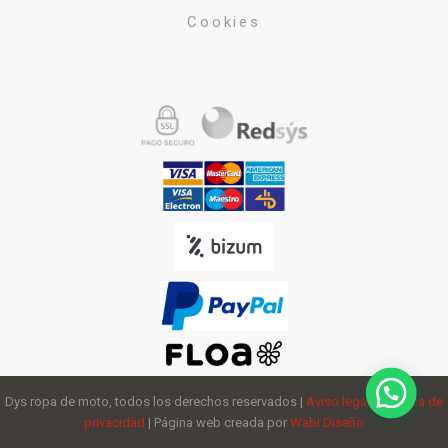
Cookies
Dys ropa de moto, todos los derechos reservados |
Aviso legal
y
política de
privacidad
| Página web creada por
Wabi Diseño