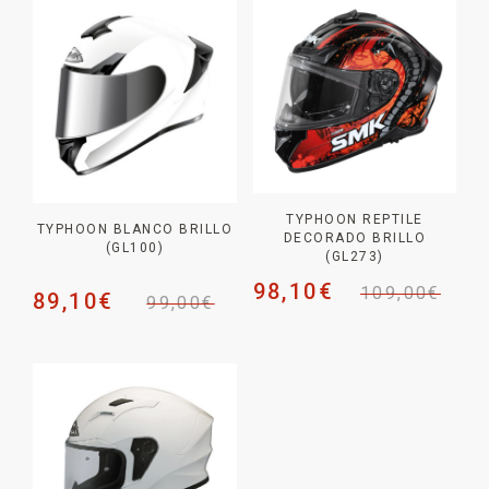
TYPHOON REPTILE
TYPHOON BLANCO BRILLO
DECORADO BRILLO
(GL100)
(GL273)
98,10
€
109,00
€
89,10
€
99,00
€