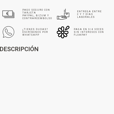
PAGO SEGURO CON
ENTREGA ENTRE
TARJETA
2 Y 7 DÍAS
PAYPAL, BIZUM Y
LABORALES
CONTRAREEMBOLSO
¿TIENES DUDAS?
PAGA EN 3/4 VECES
ESCRÍBENOS POR
SIN INTERESES CON
WHATSAPP
FLOAPAY
DESCRIPCIÓN