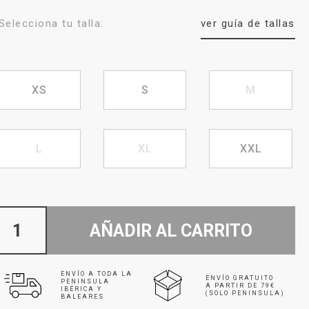
Selecciona tu talla:
ver guía de tallas
XS
S
M
L
XL
XXL
AÑADIR AL CARRITO
ENVÍO A TODA LA
ENVÍO GRATUITO
PENINSULA
A PARTIR DE 79€
IBÉRICA Y
(SOLO PENINSULA)
BALEARES