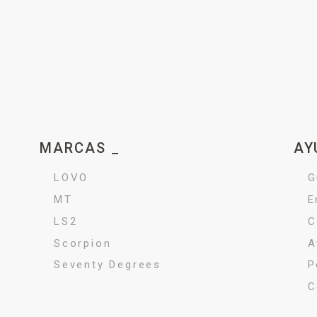
MARCAS _
AY
LOVO
G
MT
E
LS2
C
Scorpion
A
Seventy Degrees
P
C