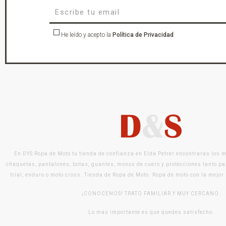
He leído y acepto la
Política de Privacidad
En DYS Ropa de Moto tu tienda de confianza en Elda Petrer encontraras los 
chaquetas, pantalones, botas, guantes, monos de cuero y protecciones tanto pa
trial, enduro o moto cross. Tienda de Ropa de Moto. Ropa de moto con la mejor
¡CONOCENOS! TRATO FAMILIAR Y MUY CERCANO.
Lo mas importante es que quedes satisfecho.