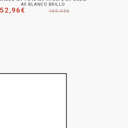
A0 BLANCO BRILLO
52,96
€
169,95
€