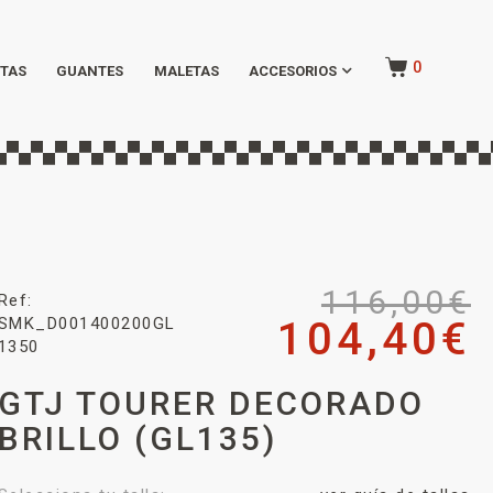
0
TAS
GUANTES
MALETAS
ACCESORIOS
116,00
€
Ref:
SMK_D001400200GL
104,40
€
1350
GTJ TOURER DECORADO
BRILLO (GL135)