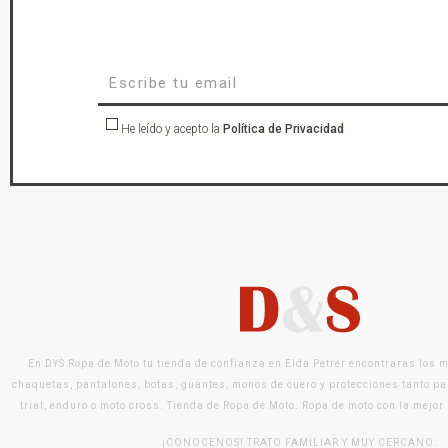
He leído y acepto la
Política de Privacidad
En DYS Ropa de Moto tu tienda de confianza en Elda Petrer encontraras los 
chaquetas, pantalones, botas, guantes, monos de cuero y protecciones tanto pa
trial, enduro o moto cross. Tienda de Ropa de Moto. Ropa de moto con la mejor
¡CONOCENOS! TRATO FAMILIAR Y MUY CERCANO.