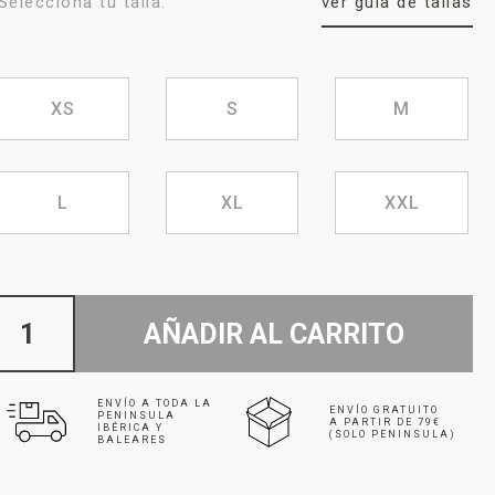
Selecciona tu talla:
ver guía de tallas
XS
S
M
L
XL
XXL
AÑADIR AL CARRITO
ENVÍO A TODA LA
ENVÍO GRATUITO
PENINSULA
A PARTIR DE 79€
IBÉRICA Y
(SOLO PENINSULA)
BALEARES