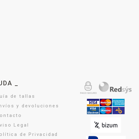
UDA _
uía de tallas
nvíos y devoluciones
ontacto
viso Legal
olítica de Privacidad