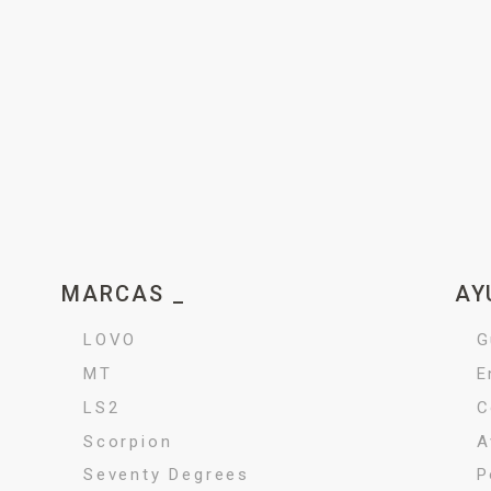
MARCAS _
AY
LOVO
G
MT
E
LS2
C
Scorpion
A
Seventy Degrees
P