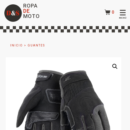
ROPA
DE
0
MOTO
INICIO
>
GUANTES