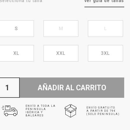
Selecciona tu talla:
ver guía de tallas
S
M
L
XL
XXL
3XL
AÑADIR AL CARRITO
ENVÍO A TODA LA
ENVÍO GRATUITO
PENINSULA
A PARTIR DE 79€
IBÉRICA Y
(SOLO PENINSULA)
BALEARES