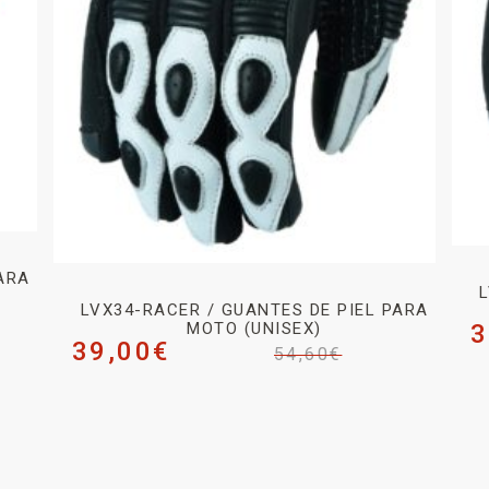
ARA
L
LVX34-RACER / GUANTES DE PIEL PARA
MOTO (UNISEX)
3
39,00
€
54,60
€