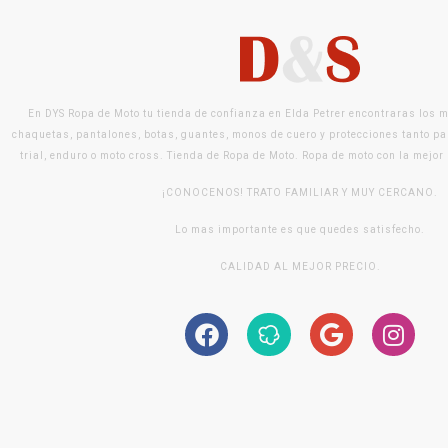
En DYS Ropa de Moto tu tienda de confianza en Elda Petrer encontraras los 
chaquetas, pantalones, botas, guantes, monos de cuero y protecciones tanto pa
trial, enduro o moto cross. Tienda de Ropa de Moto. Ropa de moto con la mejor
¡CONOCENOS! TRATO FAMILIAR Y MUY CERCANO.
Lo mas importante es que quedes satisfecho.
CALIDAD AL MEJOR PRECIO.