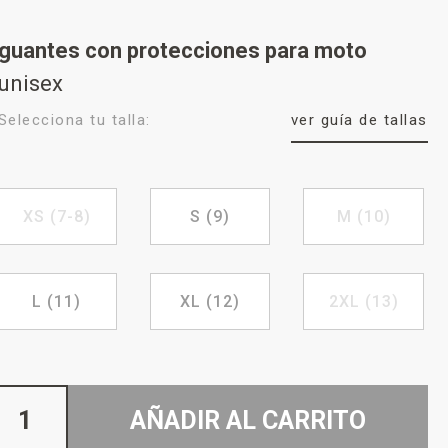
guantes con protecciones para moto
unisex
Selecciona tu talla:
ver guía de tallas
XS (7-8)
S (9)
M (10)
L (11)
XL (12)
2XL (13)
AÑADIR AL CARRITO