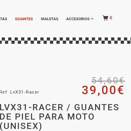
0
TAS
GUANTES
MALETAS
ACCESORIOS
54,60
€
39,00
€
Ref: LvX31-Racer
LVX31-RACER / GUANTES
DE PIEL PARA MOTO
(UNISEX)