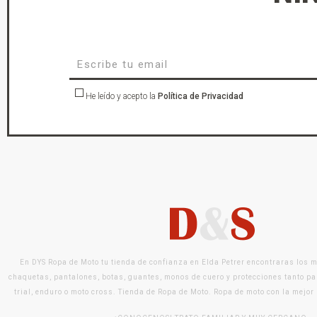
He leído y acepto la
Política de Privacidad
En DYS Ropa de Moto tu tienda de confianza en Elda Petrer encontraras los 
chaquetas, pantalones, botas, guantes, monos de cuero y protecciones tanto pa
trial, enduro o moto cross. Tienda de Ropa de Moto. Ropa de moto con la mejor