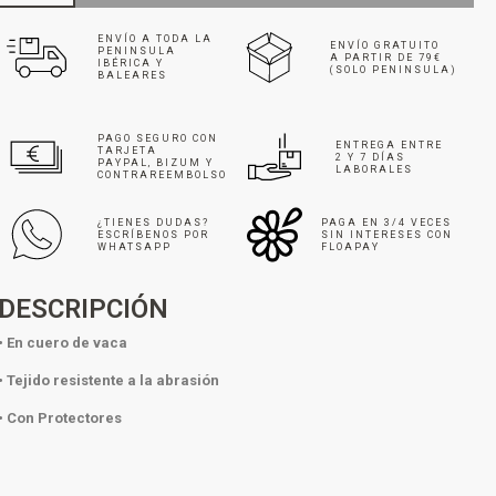
ENVÍO A TODA LA
ENVÍO GRATUITO
PENINSULA
A PARTIR DE 79€
IBÉRICA Y
(SOLO PENINSULA)
BALEARES
PAGO SEGURO CON
ENTREGA ENTRE
TARJETA
2 Y 7 DÍAS
PAYPAL, BIZUM Y
LABORALES
CONTRAREEMBOLSO
¿TIENES DUDAS?
PAGA EN 3/4 VECES
ESCRÍBENOS POR
SIN INTERESES CON
WHATSAPP
FLOAPAY
DESCRIPCIÓN
• En cuero de vaca
• Tejido resistente a la abrasión
• Con Protectores