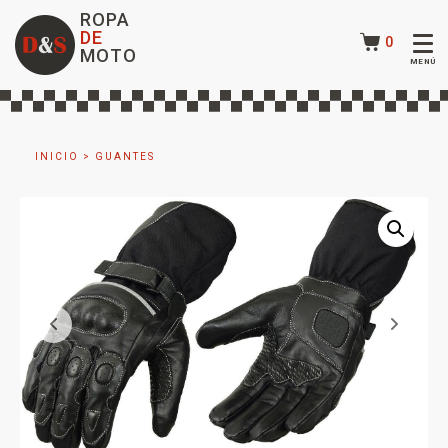
ROPA
DE
0
MOTO
INICIO
>
GUANTES