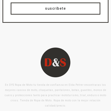
suscríbete
En DYS Ropa de Moto tu tienda de confianza en Elda Petrer encontraras los
mejores cascos de moto, chaquetas, pantalones, botas, guantes, monos de
cuero y protecciones tanto para practicar mototurismo, trial, enduro o moto
cross. Tienda de Ropa de Moto. Ropa de moto con la mejor relación
calidad/precio.