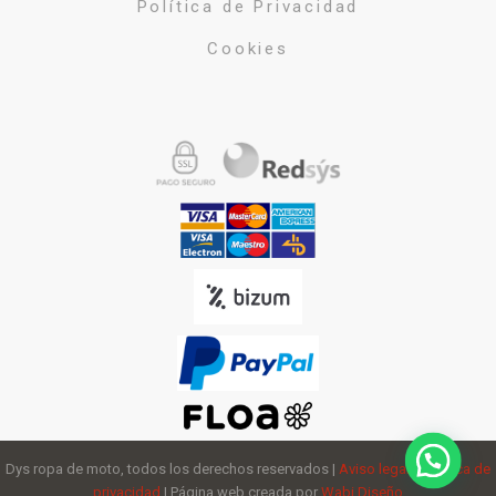
Política de Privacidad
Cookies
Dys ropa de moto, todos los derechos reservados |
Aviso legal
y
política de
privacidad
| Página web creada por
Wabi Diseño