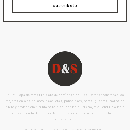
suscríbete
En DYS Ropa de Moto tu tienda de confianza en Elda Petrer encontraras los
mejores cascos de moto, chaquetas, pantalones, botas, guantes, monos de
cuero y protecciones tanto para practicar mototurismo, trial, enduro o moto
cross. Tienda de Ropa de Moto. Ropa de moto con la mejor relación
calidad/precio.