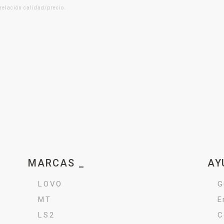
 relación calidad/precio.
MARCAS _
AY
LOVO
G
MT
E
LS2
C