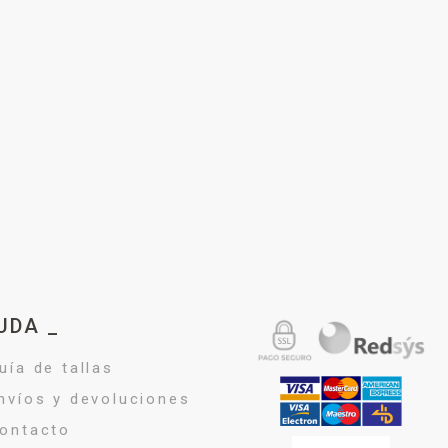
UDA _
uía de tallas
nvíos y devoluciones
ontacto