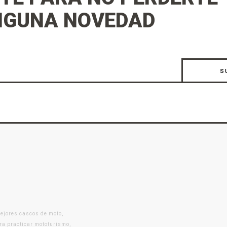
NGUNA NOVEDAD
s
mejores cascos de moto,
ra practicar mototurismo,