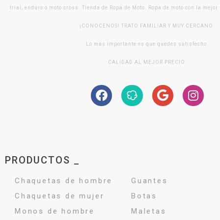
trial, enduro o moto cross. Tienda de Ropa de Moto. Ropa de moto con la mejor
¡CONOCENOS! TRATO FAMILIAR Y MUY CERCANO.
Lo mas importante es que quedes satisfecho.
CALIDAD AL MEJOR PRECIO.
PRODUCTOS _
Chaquetas de hombre
Guantes
Chaquetas de mujer
Botas
Monos de hombre
Maletas