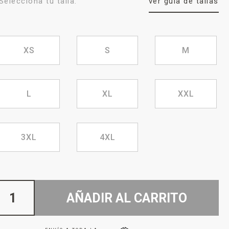
Selecciona tu talla:
ver guía de tallas
XS
S
M
L
XL
XXL
3XL
4XL
AÑADIR AL CARRITO