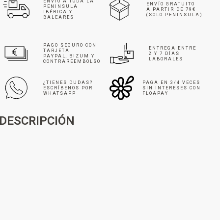
ENVÍO A TODA LA
ENVÍO GRATUITO
PENINSULA
A PARTIR DE 79€
IBÉRICA Y
(SOLO PENINSULA)
BALEARES
PAGO SEGURO CON
ENTREGA ENTRE
TARJETA
2 Y 7 DÍAS
PAYPAL, BIZUM Y
LABORALES
CONTRAREEMBOLSO
¿TIENES DUDAS?
PAGA EN 3/4 VECES
ESCRÍBENOS POR
SIN INTERESES CON
WHATSAPP
FLOAPAY
DESCRIPCIÓN