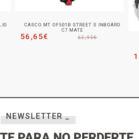
LID
CASCO MT OF501B STREET S INBOARD
C7 MATE
56,65
€
62,95
€
1
NEWSLETTER _
TE PARA NO PERDERTE