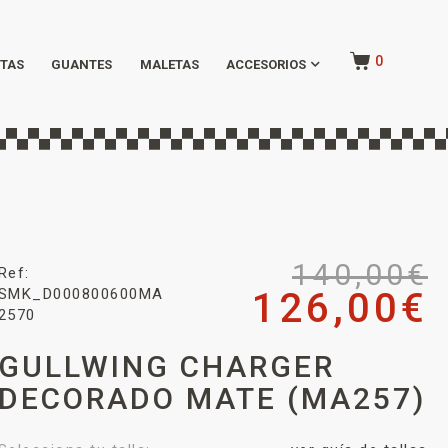
0
TAS
GUANTES
MALETAS
ACCESORIOS
140,00
€
Ref:
SMK_D000800600MA
126,00
€
2570
GULLWING CHARGER
DECORADO MATE (MA257)