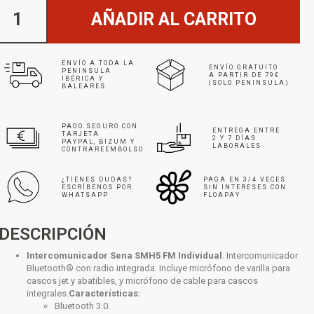
AÑADIR AL CARRITO
ENVÍO A TODA LA
ENVÍO GRATUITO
PENINSULA
A PARTIR DE 79€
IBÉRICA Y
(SOLO PENINSULA)
BALEARES
PAGO SEGURO CON
ENTREGA ENTRE
TARJETA
2 Y 7 DÍAS
PAYPAL, BIZUM Y
LABORALES
CONTRAREEMBOLSO
¿TIENES DUDAS?
PAGA EN 3/4 VECES
ESCRÍBENOS POR
SIN INTERESES CON
WHATSAPP
FLOAPAY
DESCRIPCIÓN
Intercomunicador Sena SMH5 FM Individual
. Intercomunicador
Bluetooth® con radio integrada. Incluye micrófono de varilla para
cascos jet y abatibles, y micrófono de cable para cascos
integrales.
Características:
Bluetooth 3.0.