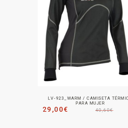
LV-923_WARM / CAMISETA TÉRMI
PARA MUJER
29,00
€
40,60
€