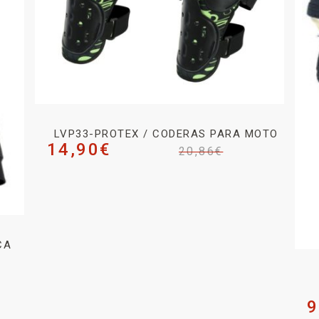
LVP33-PROTEX / CODERAS PARA MOTO
14,90
€
20,86
€
CA
9