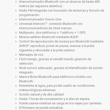
Intercomunicador Bluetooth con un alcance de hasta 400
metros (en espacios abiertos).
Radio FM integrada con buscador de emisoras y función de
programación.
Intercomunicador One-to-One.
Universal Intercom™: conexión Bluetooth con
intercomunicadores de otras marcas.
Multipunto: dos teléfonos o 1 teléfono + 1 GPS.
Música estéreo Bluetooth mediante A2DP.
Control de reproducción de música por Bluetooth mediante
AVRCP: reproducir, poner en pausa, avanzar a la pista
siguiente y retroceder a la pista anterior.
Mensajes de voz.
Fácil manejo, gracias al versátil mando giratorio de
selección.
Nivel sonoro adecuado, gracias al intensificador de sonido
integrado.
Manos libres Bluetooth para teléfonos móviles con
Bluetooth.
Resistente al agua, para poder usarlo en condiciones
meteorológicas adversas.
Sonido natural y de alta calidad.
Hasta 7 horas de conversación y 6 días en espera.
Puede usarse mientras se carga en los viajes por carretera.
El firmware se puede actualizar.