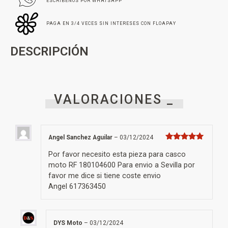
ESCRÍBENOS POR WHATSAPP
PAGA EN 3/4 VECES SIN INTERESES CON FLOAPAY
DESCRIPCIÓN
VALORACIONES _
Angel Sanchez Aguilar
–
03/12/2024
Valorado con
5
de 5
Por favor necesito esta pieza para casco
moto RF 180104600 Para envio a Sevilla por
favor me dice si tiene coste envio
Angel 617363450
DYS Moto
–
03/12/2024