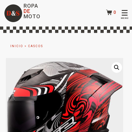
ROPA
DE
0
MOTO
INICIO
>
CASCOS