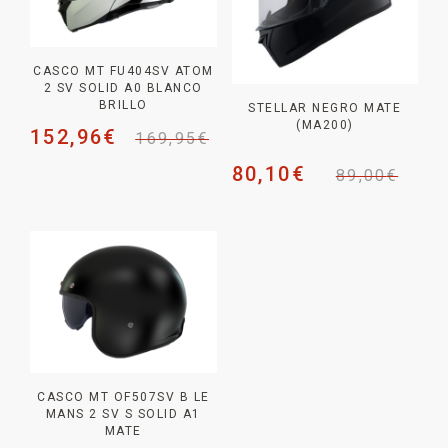
CASCO MT FU404SV ATOM
2 SV SOLID A0 BLANCO
BRILLO
STELLAR NEGRO MATE
(MA200)
152,96
€
169,95
€
80,10
€
89,00
€
CASCO MT OF507SV B LE
MANS 2 SV S SOLID A1
MATE