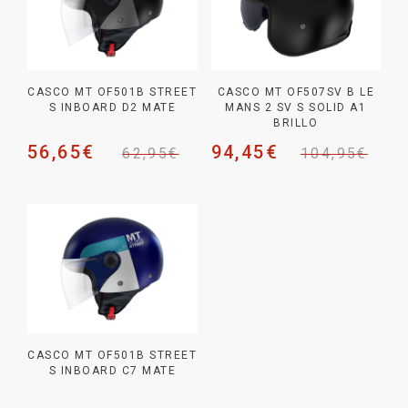
CASCO MT OF501B STREET
CASCO MT OF507SV B LE
S INBOARD D2 MATE
MANS 2 SV S SOLID A1
BRILLO
56,65
€
94,45
€
62,95
€
104,95
€
CASCO MT OF501B STREET
S INBOARD C7 MATE