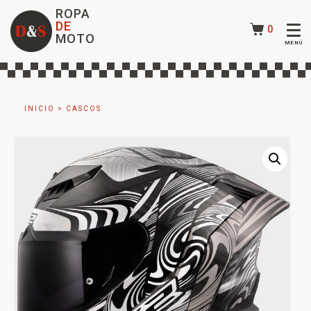
ROPA
DE
0
MOTO
INICIO
>
CASCOS