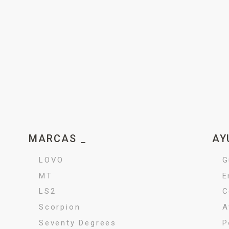
MARCAS _
AY
LOVO
G
MT
E
LS2
C
Scorpion
A
Seventy Degrees
P