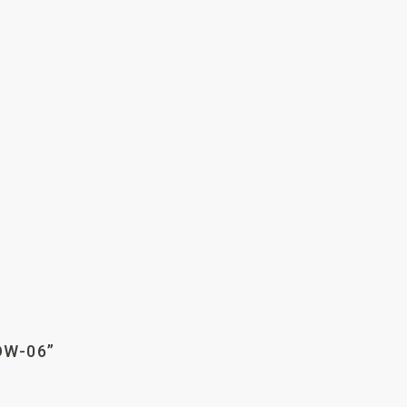
OW-06”