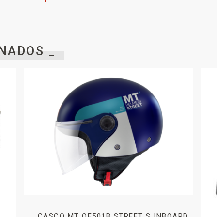
NADOS _
CASCO MT OF501B STREET S INBOARD