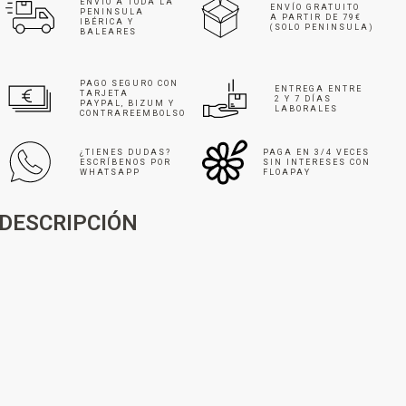
ENVÍO A TODA LA
ENVÍO GRATUITO
PENINSULA
A PARTIR DE 79€
IBÉRICA Y
(SOLO PENINSULA)
BALEARES
PAGO SEGURO CON
ENTREGA ENTRE
TARJETA
2 Y 7 DÍAS
PAYPAL, BIZUM Y
LABORALES
CONTRAREEMBOLSO
¿TIENES DUDAS?
PAGA EN 3/4 VECES
ESCRÍBENOS POR
SIN INTERESES CON
WHATSAPP
FLOAPAY
DESCRIPCIÓN