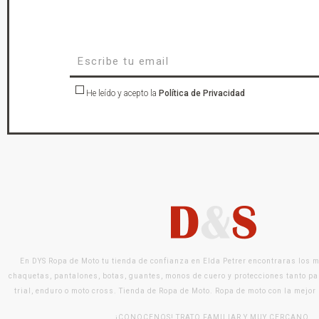
He leído y acepto la
Política de Privacidad
En DYS Ropa de Moto tu tienda de confianza en Elda Petrer encontraras los 
chaquetas, pantalones, botas, guantes, monos de cuero y protecciones tanto pa
trial, enduro o moto cross. Tienda de Ropa de Moto. Ropa de moto con la mejor
¡CONOCENOS! TRATO FAMILIAR Y MUY CERCANO.