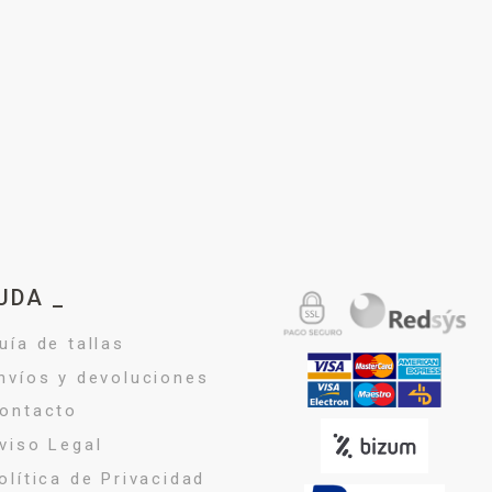
UDA _
uía de tallas
nvíos y devoluciones
ontacto
viso Legal
olítica de Privacidad