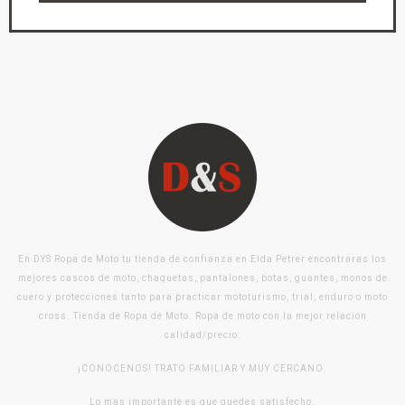
En DYS Ropa de Moto tu tienda de confianza en Elda Petrer encontraras los
mejores cascos de moto, chaquetas, pantalones, botas, guantes, monos de
cuero y protecciones tanto para practicar mototurismo, trial, enduro o moto
cross. Tienda de Ropa de Moto. Ropa de moto con la mejor relación
calidad/precio.
¡CONOCENOS! TRATO FAMILIAR Y MUY CERCANO.
Lo mas importante es que quedes satisfecho.