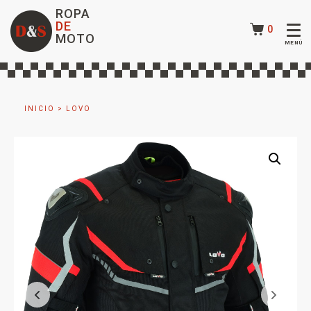
ROPA
DE
0
MOTO
INICIO
>
LOVO