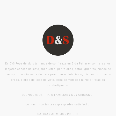
En DYS Ropa de Moto tu tienda de confianza en Elda Petrer encontraras los
mejores cascos de moto, chaquetas, pantalones, botas, guantes, monos de
cuero y protecciones tanto para practicar mototurismo, trial, enduro o moto
cross. Tienda de Ropa de Moto. Ropa de moto con la mejor relación
calidad/precio.
¡CONOCENOS! TRATO FAMILIAR Y MUY CERCANO.
Lo mas importante es que quedes satisfecho.
CALIDAD AL MEJOR PRECIO.