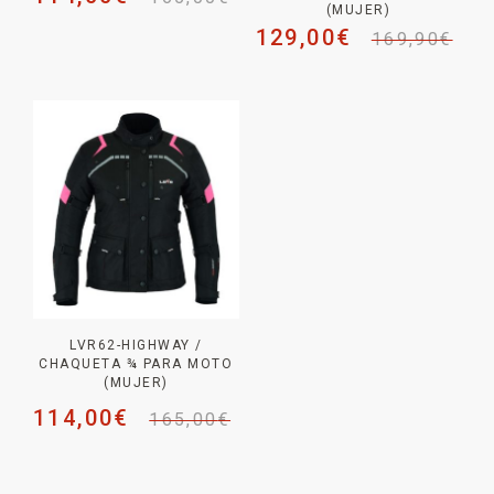
(MUJER)
129,00
€
169,90
€
LVR62-HIGHWAY /
CHAQUETA ¾ PARA MOTO
(MUJER)
114,00
€
165,00
€