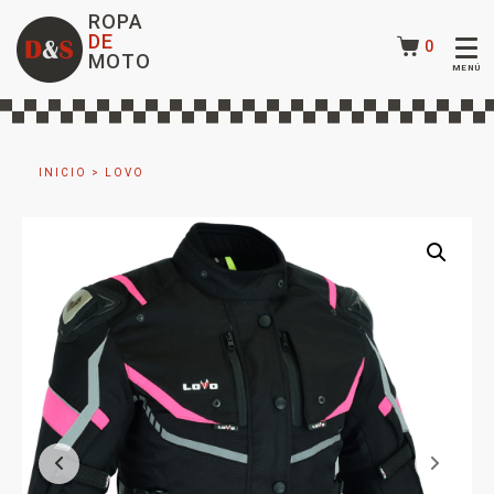
ROPA
DE
0
MOTO
INICIO
>
LOVO