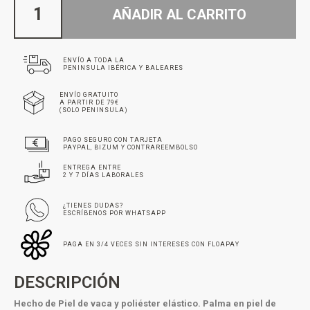
AÑADIR AL CARRITO
ENVÍO A TODA LA
PENINSULA IBÉRICA Y BALEARES
ENVÍO GRATUITO
A PARTIR DE 79€
(SOLO PENINSULA)
PAGO SEGURO CON TARJETA
PAYPAL, BIZUM Y CONTRAREEMBOLSO
ENTREGA ENTRE
2 Y 7 DÍAS LABORALES
¿TIENES DUDAS?
ESCRÍBENOS POR WHATSAPP
PAGA EN 3/4 VECES SIN INTERESES CON FLOAPAY
DESCRIPCIÓN
Hecho de Piel de vaca y poliéster elástico.
Palma en piel de