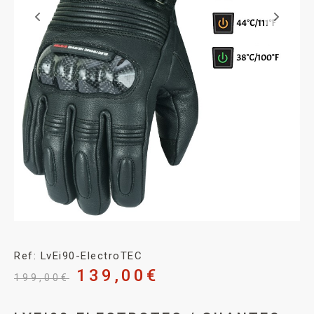
Ref: LvEi90-ElectroTEC
139,00
€
199,00
€