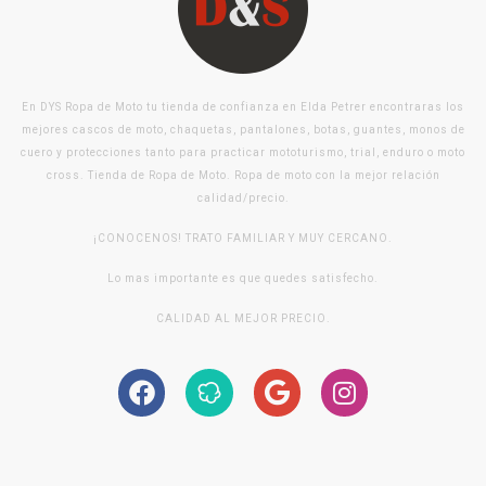
En DYS Ropa de Moto tu tienda de confianza en Elda Petrer encontraras los
mejores cascos de moto, chaquetas, pantalones, botas, guantes, monos de
cuero y protecciones tanto para practicar mototurismo, trial, enduro o moto
cross. Tienda de Ropa de Moto. Ropa de moto con la mejor relación
calidad/precio.
¡CONOCENOS! TRATO FAMILIAR Y MUY CERCANO.
Lo mas importante es que quedes satisfecho.
CALIDAD AL MEJOR PRECIO.