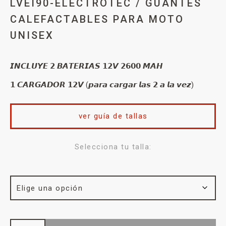
LVEI90-ELECTROTEC / GUANTES
CALEFACTABLES PARA MOTO
UNISEX
𝙄𝙉𝘾𝙇𝙐𝙔𝙀 𝟮 𝘽𝘼𝙏𝙀𝙍𝙄𝘼𝙎 𝟭𝟮𝙑 𝟮𝟲𝟬𝟬 𝙈𝘼𝙃
𝟭 𝘾𝘼𝙍𝙂𝘼𝘿𝙊𝙍 𝟭𝟮𝙑 (𝙥𝙖𝙧𝙖 𝙘𝙖𝙧𝙜𝙖𝙧 𝙡𝙖𝙨 𝟮 𝙖 𝙡𝙖 𝙫𝙚𝙯)
ver guía de tallas
Selecciona tu talla: