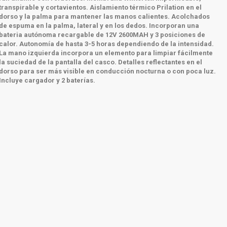
transpirable y cortavientos.
Aislamiento térmico Prilation en el
dorso y la palma para mantener las manos calientes.
Acolchados
de espuma en la palma, lateral y en los dedos.
Incorporan una
bateria autónoma recargable de 12V 2600MAH y 3 posiciones de
calor.
Autonomía de hasta 3-5 horas dependiendo de la intensidad.
La mano izquierda incorpora un elemento para limpiar fácilmente
la suciedad de la pantalla del casco.
Detalles reflectantes en el
dorso para ser más visible en conducción nocturna o con poca luz.
Incluye cargador y 2 baterías.