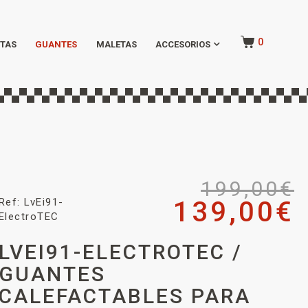
0
TAS
GUANTES
MALETAS
ACCESORIOS
199,00
€
Ref: LvEi91-
139,00
€
ElectroTEC
LVEI91-ELECTROTEC /
GUANTES
CALEFACTABLES PARA