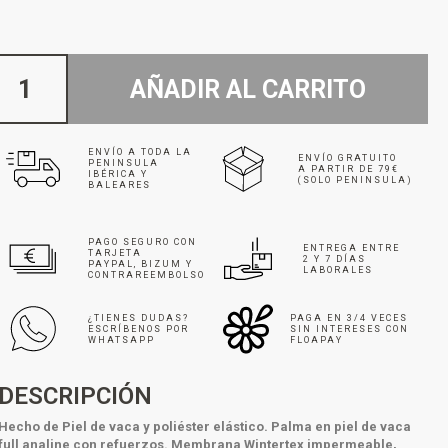
AÑADIR AL CARRITO
ENVÍO A TODA LA
ENVÍO GRATUITO
PENINSULA
A PARTIR DE 79€
IBÉRICA Y
(SOLO PENINSULA)
BALEARES
PAGO SEGURO CON
ENTREGA ENTRE
TARJETA
2 Y 7 DÍAS
PAYPAL, BIZUM Y
LABORALES
CONTRAREEMBOLSO
¿TIENES DUDAS?
PAGA EN 3/4 VECES
ESCRÍBENOS POR
SIN INTERESES CON
WHATSAPP
FLOAPAY
DESCRIPCIÓN
Hecho de Piel de vaca y poliéster elástico.
Palma en piel de vaca
full analine con refuerzos.
Membrana Wintertex impermeable,