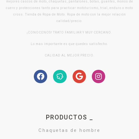
mejores cascos de moto, chaquetas, pantalones, botas, guantes, monos de
cuero y protecciones tanto para practicar mototurismo, trial, enduro o moto
cross. Tienda de Ropa de Moto. Ropa de moto con la mejor relación
calidad/precio.
¡CONOCENOS! TRATO FAMILIAR Y MUY CERCANO.
Lo mas importante es que quedes satisfecho.
CALIDAD AL MEJOR PRECIO.
PRODUCTOS _
Chaquetas de hombre