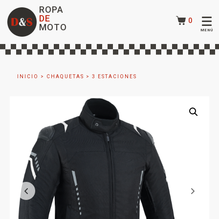
ROPA
DE
0
MOTO
INICIO
>
CHAQUETAS
>
3 ESTACIONES