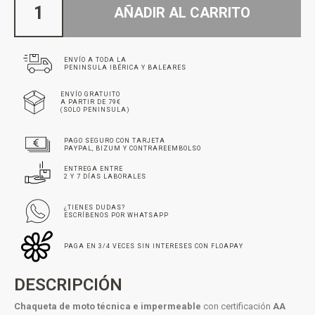
AÑADIR AL CARRITO
ENVÍO A TODA LA
PENINSULA IBÉRICA Y BALEARES
ENVÍO GRATUITO
A PARTIR DE 79€
(SOLO PENINSULA)
PAGO SEGURO CON TARJETA
PAYPAL, BIZUM Y CONTRAREEMBOLSO
ENTREGA ENTRE
2 Y 7 DÍAS LABORALES
¿TIENES DUDAS?
ESCRÍBENOS POR WHATSAPP
PAGA EN 3/4 VECES SIN INTERESES CON FLOAPAY
DESCRIPCIÓN
Chaqueta de moto técnica e impermeable
con certificación
AA