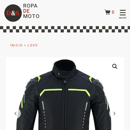
ROPA
DE
0
MOTO
INICIO
>
LOVO