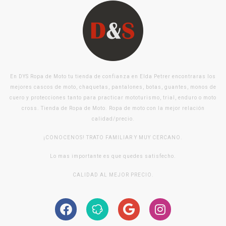
En DYS Ropa de Moto tu tienda de confianza en Elda Petrer encontraras los
mejores cascos de moto, chaquetas, pantalones, botas, guantes, monos de
cuero y protecciones tanto para practicar mototurismo, trial, enduro o moto
cross. Tienda de Ropa de Moto. Ropa de moto con la mejor relación
calidad/precio.
¡CONOCENOS! TRATO FAMILIAR Y MUY CERCANO.
Lo mas importante es que quedes satisfecho.
CALIDAD AL MEJOR PRECIO.