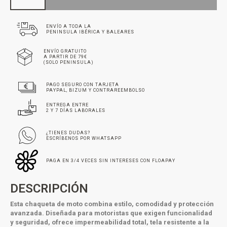
ENVÍO A TODA LA
PENINSULA IBÉRICA Y BALEARES
ENVÍO GRATUITO
A PARTIR DE 79€
(SOLO PENINSULA)
PAGO SEGURO CON TARJETA
PAYPAL, BIZUM Y CONTRAREEMBOLSO
ENTREGA ENTRE
2 Y 7 DÍAS LABORALES
¿TIENES DUDAS?
ESCRÍBENOS POR WHATSAPP
PAGA EN 3/4 VECES SIN INTERESES CON FLOAPAY
DESCRIPCIÓN
Esta chaqueta de moto combina estilo, comodidad y protección
avanzada. Diseñada para motoristas que exigen funcionalidad
y seguridad, ofrece impermeabilidad total, tela resistente a la