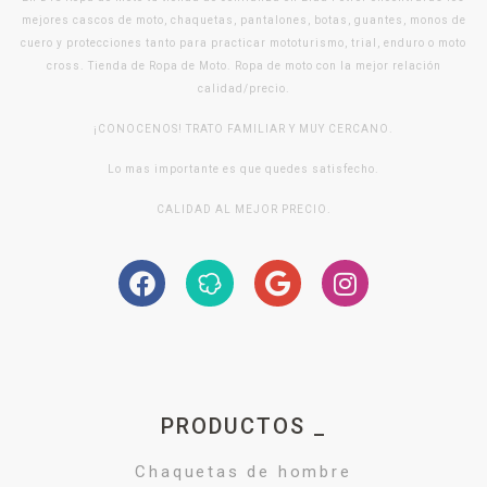
mejores cascos de moto, chaquetas, pantalones, botas, guantes, monos de
cuero y protecciones tanto para practicar mototurismo, trial, enduro o moto
cross. Tienda de Ropa de Moto. Ropa de moto con la mejor relación
calidad/precio.
¡CONOCENOS! TRATO FAMILIAR Y MUY CERCANO.
Lo mas importante es que quedes satisfecho.
CALIDAD AL MEJOR PRECIO.
PRODUCTOS _
Chaquetas de hombre