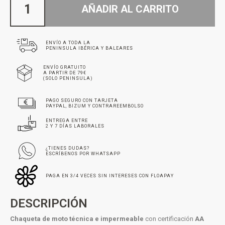
AÑADIR AL CARRITO
ENVÍO A TODA LA
PENINSULA IBÉRICA Y BALEARES
ENVÍO GRATUITO
A PARTIR DE 79€
(SOLO PENINSULA)
PAGO SEGURO CON TARJETA
PAYPAL, BIZUM Y CONTRAREEMBOLSO
ENTREGA ENTRE
2 Y 7 DÍAS LABORALES
¿TIENES DUDAS?
ESCRÍBENOS POR WHATSAPP
PAGA EN 3/4 VECES SIN INTERESES CON FLOAPAY
DESCRIPCIÓN
Chaqueta de moto técnica e impermeable
con certificación
AA