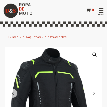
ROPA
DE
0
MOTO
INICIO
>
CHAQUETAS
>
3 ESTACIONES