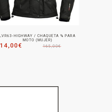
LVR63-HIGHWAY / CHAQUETA ¾ PARA
MOTO (MUJER)
14,00
€
165,00
€