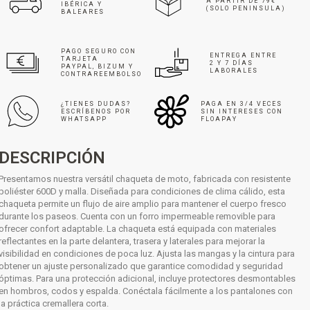
A PARTIR DE 79€
IBÉRICA Y
(SOLO PENINSULA)
BALEARES
PAGO SEGURO CON
ENTREGA ENTRE
TARJETA
2 Y 7 DÍAS
PAYPAL, BIZUM Y
LABORALES
CONTRAREEMBOLSO
¿TIENES DUDAS?
PAGA EN 3/4 VECES
ESCRÍBENOS POR
SIN INTERESES CON
WHATSAPP
FLOAPAY
DESCRIPCIÓN
Presentamos nuestra versátil chaqueta de moto, fabricada con resistente
poliéster 600D y malla. Diseñada para condiciones de clima cálido, esta
chaqueta permite un flujo de aire amplio para mantener el cuerpo fresco
durante los paseos. Cuenta con un forro impermeable removible para
ofrecer confort adaptable. La chaqueta está equipada con materiales
reflectantes en la parte delantera, trasera y laterales para mejorar la
visibilidad en condiciones de poca luz. Ajusta las mangas y la cintura para
obtener un ajuste personalizado que garantice comodidad y seguridad
óptimas. Para una protección adicional, incluye protectores desmontables
en hombros, codos y espalda. Conéctala fácilmente a los pantalones con
la práctica cremallera corta.