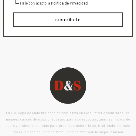
He leído y acepto la
Política de Privacidad
suscríbete
En DYS Ropa de Moto tu tienda de confianza en Elda Petrer encontraras los
mejores cascos de moto, chaquetas, pantalones, botas, guantes, monos de
cuero y protecciones tanto para practicar mototurismo, trial, enduro o moto
cross. Tienda de Ropa de Moto. Ropa de moto con la mejor relación