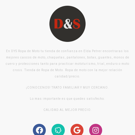
En DYS Ropa de Moto tu tienda de confianza en Elda Petrer encontraras los
mejores cascos de moto, chaquetas, pantalones, botas, guantes, monos de
cuero y protecciones tanto para practicar mototurismo, trial, enduro o moto
cross. Tienda de Ropa de Moto. Ropa de moto con la mejor relación
calidad/precio.
¡CONOCENOS! TRATO FAMILIAR Y MUY CERCANO.
Lo mas importante es que quedes satisfecho.
CALIDAD AL MEJOR PRECIO.