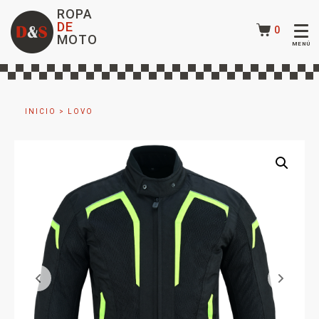
ROPA
DE
0
MOTO
INICIO
>
LOVO