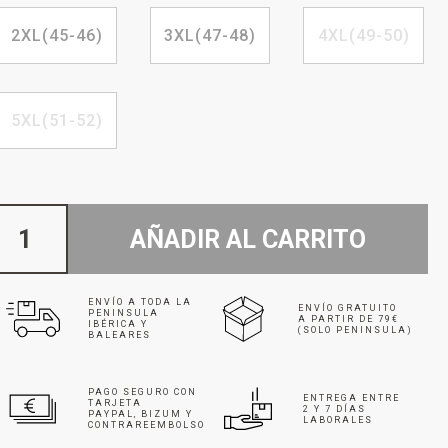
2XL(45-46)
3XL(47-48)
4XL(49-50)
5XL(51-52)
AÑADIR AL CARRITO
ENVÍO A TODA LA
ENVÍO GRATUITO
PENINSULA
A PARTIR DE 79€
IBÉRICA Y
(SOLO PENINSULA)
BALEARES
PAGO SEGURO CON
ENTREGA ENTRE
TARJETA
2 Y 7 DÍAS
PAYPAL, BIZUM Y
LABORALES
CONTRAREEMBOLSO