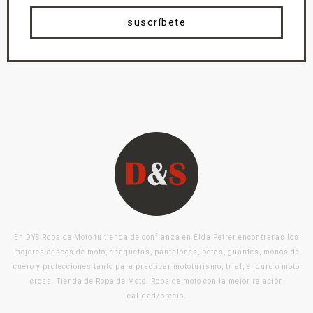
suscríbete
En DYS Ropa de Moto tu tienda de confianza en Elda Petrer encontraras los
mejores cascos de moto, chaquetas, pantalones, botas, guantes, monos de
cuero y protecciones tanto para practicar mototurismo, trial, enduro o moto
cross. Tienda de Ropa de Moto. Ropa de moto con la mejor relación
calidad/precio.